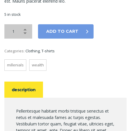
est. Mauris placerat eleifend leo.
5 in stock
ADD TO CART
Categories:
Clothing
,
T-shirts
millenials
wealth
description
Pellentesque habitant morbi tristique senectus et
netus et malesuada fames ac turpis egestas.
Vestibulum tortor quam, feugiat vitae, ultricies eget,
tempor sit amet, ante. Donec eu libero sit amet