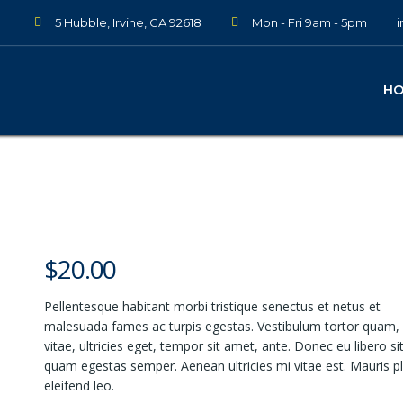
5 Hubble, Irvine, CA 92618
Mon - Fri 9am - 5pm
H
$
20.00
Pellentesque habitant morbi tristique senectus et netus et
malesuada fames ac turpis egestas. Vestibulum tortor quam, 
vitae, ultricies eget, tempor sit amet, ante. Donec eu libero s
quam egestas semper. Aenean ultricies mi vitae est. Mauris p
eleifend leo.