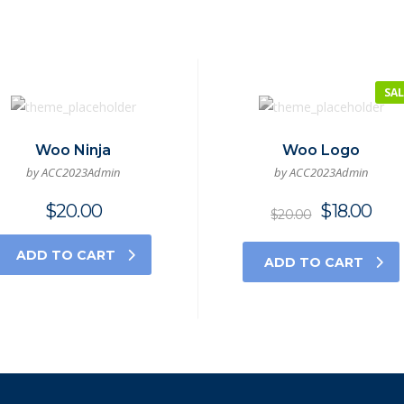
SAL
Woo Ninja
Woo Logo
by ACC2023Admin
by ACC2023Admin
$
20.00
$
18.00
$
20.00
ADD TO CART
ADD TO CART